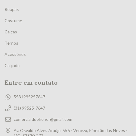
Roupas
Costume
Calças
Ternos
Acessórios
Calçado
Entre em contato
5531995257647
(31) 99525-7647
comercialduohonor@gmail.com
Av. Osvaldo Alves Araújo, 556 - Veneza, Ribeirão das Neves -
MG, 33820-272