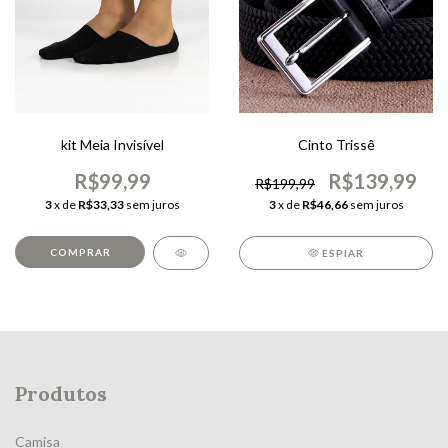
kit Meia Invisível
Cinto Trissê
R$99,99
R$139,99
R$199,99
3
x de
R$33,33
sem juros
3
x de
R$46,66
sem juros
COMPRAR
ESPIAR
Produtos
Camisa