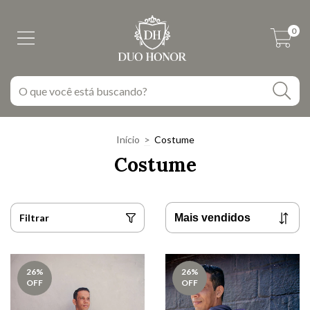
0
Início
>
Costume
Costume
Filtrar
26
%
26
%
OFF
OFF