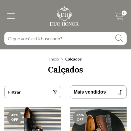
0
Início
>
Calçados
Calçados
Filtrar
45
%
45
%
OFF
OFF