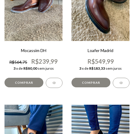
Mocassim DH
Loafer Madrid
R$239,99
R$549,99
R$564,75
3
x de
R$80,00
sem juros
3
x de
R$183,33
sem juros
COMPRAR
COMPRAR