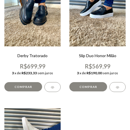
Derby Tratorado
Slip Duo Honor Milão
R$699,99
R$569,99
3
x de
R$233,33
sem juros
3
x de
R$190,00
sem juros
COMPRAR
COMPRAR